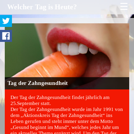
☰
Welcher Tag is Heute?
Tag der Zahngesundheit
Der Tag der Zahngesundheit findet jährlich am
25.September statt.
Der Tag der Zahngesundheit wurde im Jahr 1991 von
©
dem „Aktionskreis Tag der Zahngesundheit“ ins
Leben gerufen und steht immer unter dem Motto
„Gesund beginnt im Mund“, welches jedes Jahr um
ein aktuelles Thema ergänzt wird. Um den Tag der