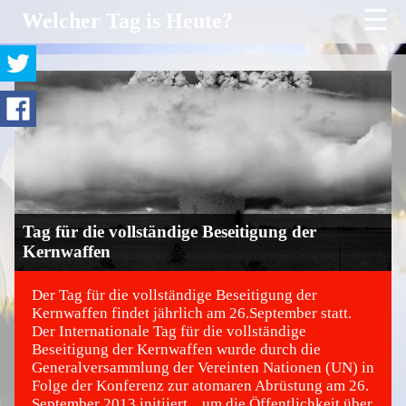
☰
Welcher Tag is Heute?
Tag für die vollständige Beseitigung der
Kernwaffen
Der Tag für die vollständige Beseitigung der
Kernwaffen findet jährlich am 26.September statt.
Der Internationale Tag für die vollständige
©
Beseitigung der Kernwaffen wurde durch die
Generalversammlung der Vereinten Nationen (UN) in
Folge der Konferenz zur atomaren Abrüstung am 26.
September 2013 initiiert. , um die Öffentlichkeit über