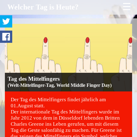
☰
Welcher Tag is Heute?
Tag des Mittelfingers
(Welt-Mittelfinger-Tag, World Middle Finger Day)
Der Tag des Mittelfingers findet jährlich am
01.August statt.
Der internationale Tag des Mittelfingers wurde im
©
Jahr 2012 von dem in Düsseldorf lebenden Britten
Charles Greene ins Leben gerufen, um mit diesem
Tag die Geste salonfähig zu machen. Für Greene ist
das zeigen des Mittelfingers ein Symbol, welches