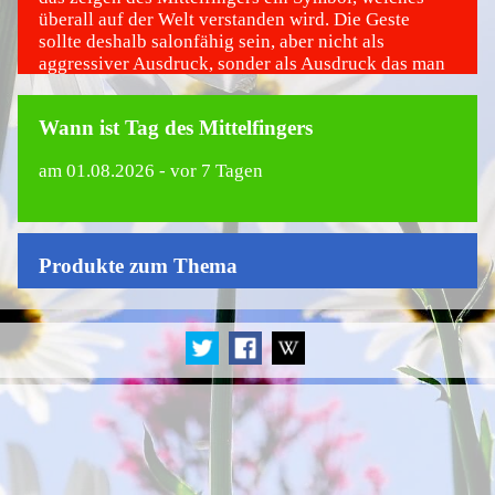
überall auf der Welt verstanden wird. Die Geste
sollte deshalb salonfähig sein, aber nicht als
aggressiver Ausdruck, sonder als Ausdruck das man
etwas nicht mag und deshalb mit dem ausgestreckten
Mittelfinger dagegen protestiert. Am internationalen
Wann ist Tag des Mittelfingers
Tag des Mittelfingers ist jeder dazu aufgefordert, mit
ausgestreckten Mittelfinger über die Straße zu
am
01.08.2026
- vor 7 Tagen
laufen.
Produkte zum Thema