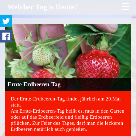
☰
Welcher Tag is Heute?
Ernte-Erdbeeren-Tag
Der Ernte-Erdbeeren-Tag findet jährlich am 20.Mai
statt.
Am Ernte-Erdbeeren-Tag heißt es, raus in den Garten
©
oder auf das Erdbeerfeld und fleißig Erdbeeren
pflücken. Zur Feier des Tages, darf man die leckeren
Erdbeeren natürlich auch genießen.