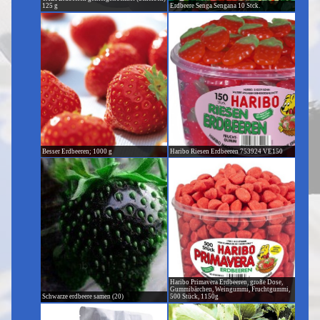
125 g
Erdbeere Senga Sengana 10 Stck.
Besser Erdbeeren; 1000 g
Haribo Riesen Erdbeeren 753924 VE150
Haribo Primavera Erdbeeren, große Dose,
Gummibärchen, Weingummi, Fruchtgummi,
Schwarze erdbeere samen (20)
500 Stück, 1150g