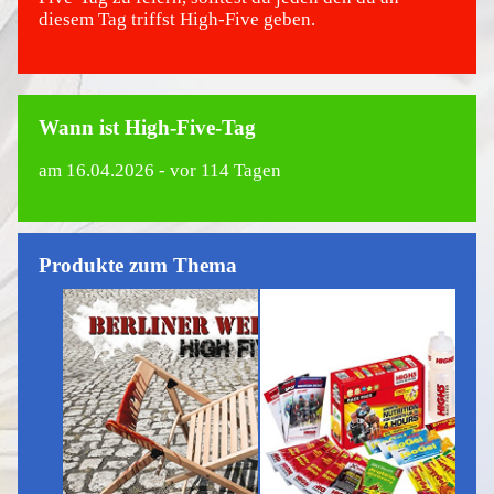
diesem Tag triffst High-Five geben.
Wann ist High-Five-Tag
am
16.04.2026
- vor 114 Tagen
Produkte zum Thema