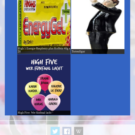
High 5 Energie Raspberry plus Koffein 40g x
20
Tortenfigur
High Five: Wer fünfmal lacht