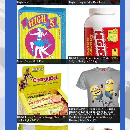
High Five
High5 Energie-Paket Race Faster
High5 Energy Source Summer Fruits (2.2 kg
Match Games High Five
Jar), 1er Pack (1 x 2.2 kg)
King of Merch - Herren T-Shirt - Minions
High Five Kevin & Phil Agnes Einhorn
Unicorn Scarlet Overkill Herb Bob Stuart
High5 Energy Gel Juicy Orange (Box of 20),
Gru Flux Margo Edith Vector Einauge
1er Pack (1 x 760 g)
Banana Minion Grau XL