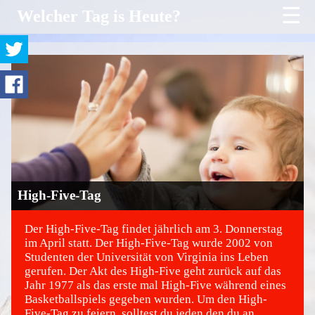
☰
Welcher Tag is Heute?
High-Five-Tag
Der High-Five-Tag findet jährlich am 3. Donnerstag
im April statt. Der High-Five-Tag wurde 2002 von
Studenten der Universität von Virginia ins Leben
©
gerufen. Der Akt des High-Five geht zurück auf das
Jahr 1977 als das erste mal High-Five während eines
Basketballspiels gegeben wurden. Um den High-
Five-Tag zu feiern, solltest du jeden den du an