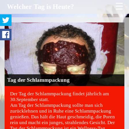
☰
Welcher Tag is Heute?
Tag der Schlammpackung
Der Tag der Schlammpackung findet jährlich am
30.September statt.
Am Tag der Schlammpackung sollte man sich
©
zurücklehnen und in Ruhe eine Schlammpackung
genießen. Das hält die Haut geschmeidig, die Poren
rein und macht ein junges, strahlendes Gesicht. Der
Tag der Schlammpackung ist ein Wellness-Tag,