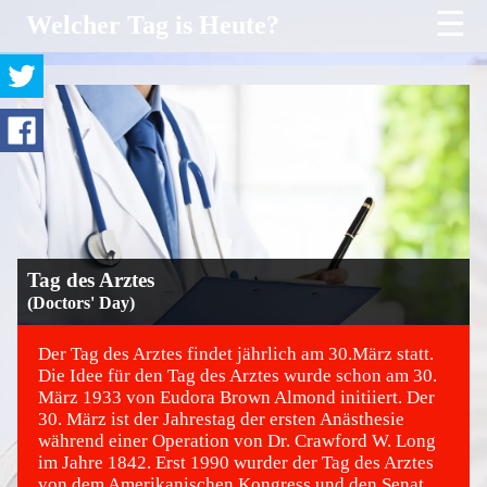
☰
Welcher Tag is Heute?
Tag des Arztes
(Doctors' Day)
Der Tag des Arztes findet jährlich am 30.März statt.
Die Idee für den Tag des Arztes wurde schon am 30.
März 1933 von Eudora Brown Almond initiiert. Der
©
30. März ist der Jahrestag der ersten Anästhesie
während einer Operation von Dr. Crawford W. Long
im Jahre 1842. Erst 1990 wurder der Tag des Arztes
von dem Amerikanischen Kongress und den Senat