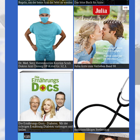
Regeln, um der beste Arzt der Welt zu werden
Das böse Buch für Ärzte
Dr. Med. Sexy Herrenkostüm Kostüm Scrub
Doktor Arzt Chirurg OP-Kittel Gr. 52, L
Julia Ärzte zum Verlieben Band 98
Die Ernährungs-Docs - Diabetes: Mit der
richtigen Ernährung Diabetes vorbeugen und
heilen
funktionsfähiges Stethoskop