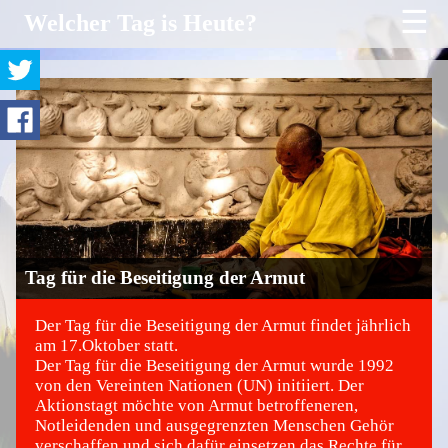
☰
Welcher Tag is Heute?
Tag für die Beseitigung der Armut
Der Tag für die Beseitigung der Armut findet jährlich
am 17.Oktober statt.
Der Tag für die Beseitigung der Armut wurde 1992
©
von den Vereinten Nationen (UN) initiiert. Der
Aktionstagt möchte von Armut betroffeneren,
Notleidenden und ausgegrenzten Menschen Gehör
verschaffen und sich dafür einsetzen das Rechte für