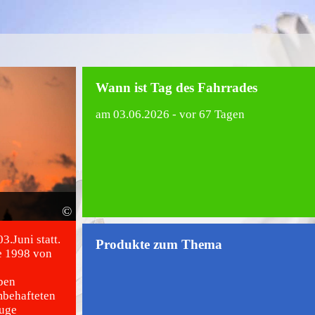
Wann ist Tag des Fahrrades
am
03.06.2026
- vor 67 Tagen
©
3.Juni statt.
Produkte zum Thema
e 1998 von
ben
mbehafteten
euge