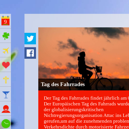
9
ges Feiertage
Ferien
Aktionstage
Gedenktage
Tag des Fahrrades
Feiertage
Der Tag des Fahrrades findet jährlich am 0
Der Europäischen Tag des Fahrrads wurd
Namenstage
der globalisierungskritischen
Nichtregierungsorganisation Attac ins Le
gerufen,um auf die zunehmenden proble
Wie spät ist es?
Verkehrsdichte durch motorisierte Fahrz