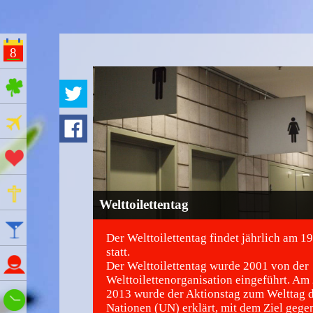
8
ges Feiertage
Ferien
Aktionstage
Gedenktage
Welttoilettentag
Feiertage
Der Welttoilettentag findet jährlich am 
statt.
Namenstage
Der Welttoilettentag wurde 2001 von der
Welttoilettenorganisation eingeführt. Am 
2013 wurde der Aktionstag zum Welttag d
Wie spät ist es?
Nationen (UN) erklärt, mit dem Ziel gege