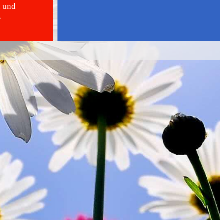
n und
.