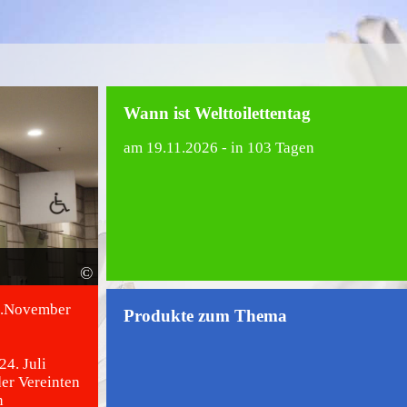
Wann ist Welttoilettentag
am
19.11.2026
- in 103 Tagen
©
19.November
Produkte zum Thema
24. Juli
er Vereinten
n