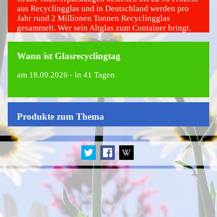
aus Recyclingglas und in Deutschland werden pro
Jahr rund 2 Millionen Tonnen Recyclingglas
gesammelt. Wer sein Altglas zum Container bringt,
leistet also einen wichtigen Beitrag zum Umwelt-
und Klimaschutz, denn jede recycelte
Wann ist Glasrecyclingtag
Glasverpackung senkt den Energie- und
Ressourcenbedarf für die Herstellung neuer
am
18.09.2026
- in 41 Tagen
Glasbehälter.
Produkte zum Thema