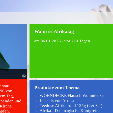
Wann ist Afrikatag
am
06.01.2026
- vor 214 Tagen
©
 statt.
Produkte zum Thema
890 von
WOHNDECKE Flausch Wohndecke
sem Tag,
Jenseits von Afrika
 spenden und
Teedose Afrika rund 125g (2er Set)
 Kirche
Afrika - Das magische Königreich
pfen.