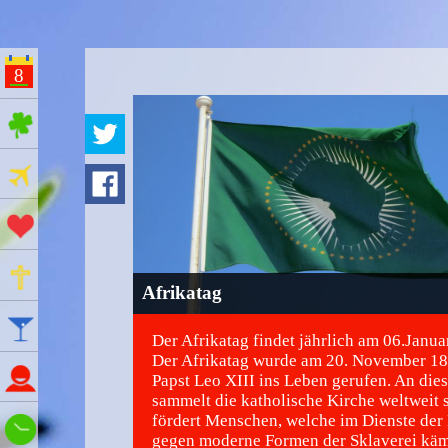
8
ges Feiertage
Ferien
Aktionstage
Gedenktage
Afrikatag
Feiertage
Der Afrikatag findet jährlich am 06.Januar
Der Afrikatag wurde am 20. November 1
Namenstage
Papst Leo XIII ins Leben gerufen. An die
sammelt die katholische Kirche weltweit
fördert Menschen, welche im Dienste der
Wie spät ist es?
gegen moderne Formen der Sklaverei käm