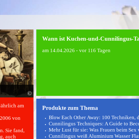
Wann ist Kuchen-und-Cunnilingus-T
am
14.04.2026
- vor 116 Tagen
©
jährlich am
Produkte zum Thema
Blow Each Other Away: 100 Techniken, die
 2006 von
Cunnilingus Techniques: A Guide to Beco
Mehr Lust für sie: Was Frauen beim Sex v
. Sie fand,
Cunnilingus weiß Aluminium Wasser Fla
g, auch