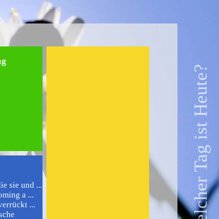
ag
Welcher Tag ist Heute?
 sie und ...
ming a ...
errückt ...
sche