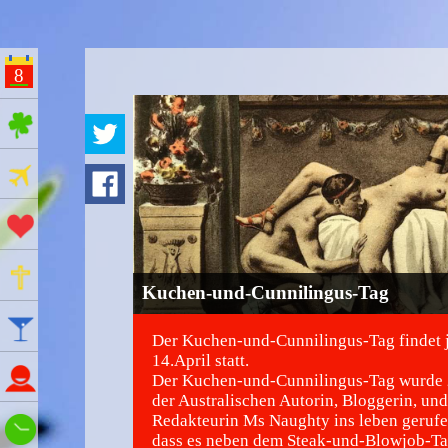
8
ges Feiertage
Ferien
Aktionstage
Gedenktage
Kuchen-und-Cunnilingus-Tag
Feiertage
Der Kuchen-und-Cunnilingus-Tag findet 
14.April statt.
Namenstage
Der Kuchen-und-Cunnilingus-Tag wurde
der Australischen Autorin, Bloggerin, und
Redakteurin Ms Naughty ins leben gerufen
Wie spät ist es?
dass es neben dem Steak-und-Blowjob-Ta