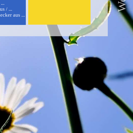
...
 / ...
cker aus ...
n sein