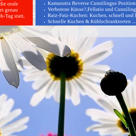
Kamasutra Reverse Cunnilingus Position 
die orale
Verbotene Küsse?,Fellatio und Cunnilingus
det genau
Ratz-Fatz-Kuchen: Kuchen, schnell und le
-Tag statt,
Schnelle Kuchen & Kühlschranktorten ...
1 Teig - 50 Kuchen: So leicht kann backe