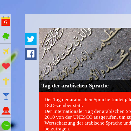
6
ges Feiertage
Ferien
Aktionstage
Gedenktage
Tag der arabischen Sprache
Feiertage
Der Tag der arabischen Sprache findet jä
18.Dezember statt.
Namenstage
Der Internationaler Tag der arabischen S
2010 von der UNESCO ausgerufen, um zu
Wertschätzung der arabische Sprache und
Wie spät ist es?
beizutragen.