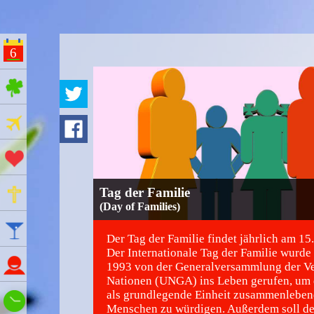
6
ges Feiertage
Ferien
Aktionstage
Gedenktage
Tag der Familie
(Day of Families)
Feiertage
Der Tag der Familie findet jährlich am 15.
Der Internationale Tag der Familie wurde
Namenstage
1993 von der Generalversammlung der V
Nationen (UNGA) ins Leben gerufen, um 
als grundlegende Einheit zusammenleben
Wie spät ist es?
Menschen zu würdigen. Außerdem soll de