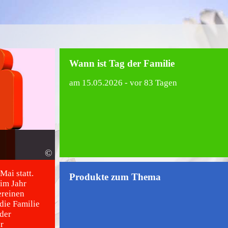
Wann ist Tag der Familie
am
15.05.2026
- vor 83 Tagen
©
Mai statt.
Produkte zum Thema
 im Jahr
ereinen
die Familie
der
r