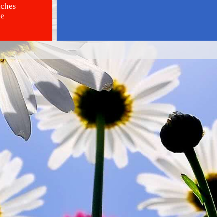
iches
ie