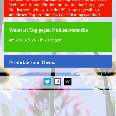
Welt einzutreten. Für den internationalen Tag gegen
Nuklearversuche wurde der 29. August gewählt, da
am diesen Tag im Jahr 1949 der Rüstungswettlauf
der Sowjetunion mit den Vereinigten Staaten begann
und der erste Atomwaffentest in den Steppen
Wann ist Tag gegen Nuklearversuche
Kasachstans stattfand.
am
29.08.2026
- in 23 Tagen
Produkte zum Thema