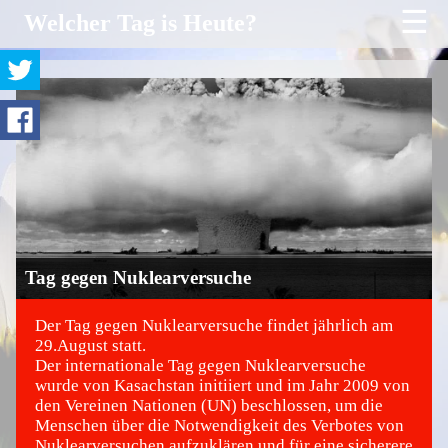
☰
Welcher Tag is Heute?
Tag gegen Nuklearversuche
Der Tag gegen Nuklearversuche findet jährlich am
29.August statt.
Der internationale Tag gegen Nuklearversuche
©
wurde von Kasachstan initiiert und im Jahr 2009 von
den Vereinen Nationen (UN) beschlossen, um die
Menschen über die Notwendigkeit des Verbotes von
Nuklearversuchen aufzuklären und für eine sicherere