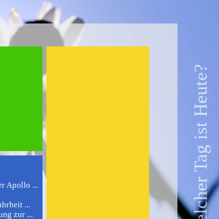
Welcher Tag ist Heute?
r Apollo ...
rheit ...
ng zur ...