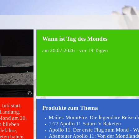
Wann ist Tag des Mondes
am
20.07.2026
- vor 19 Tagen
©
uli statt.
Produkte zum Thema
 Landung,
Mailer. MoonFire. Die legendäre Reise de
 Mond am 20.
1:72 Apollo 11 Saturn V Raketen
n blieben
Apollo 11. Der erste Flug zum Mond - Wah
defähre,
Abenteuer Apollo 11: Von der Mondlandu
eten haben.