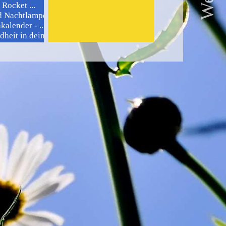
Rocket ...
 Nachtlampe ...
alender - ...
it in deiner ...