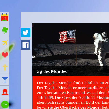
8
ges Feiertage
Ferien
Aktionstage
Gedenktage
Tag des Mondes
Feiertage
Der Tag des Mondes findet jährlich am 20.J
Der Tag des Mondes erinnert an die erste
Namenstage
eines bemannten Raumschiffes, auf dem
Juli 1969. Die Crew der Apollo 11 Missio
aber noch sechs Stunden an Bord der Lan
Wie spät ist es?
bevor sie die Oberfläche des Mondes betr