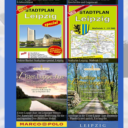
Erlebnisführer
Geschichte und Gegenwart
Doktor Barthel Stadtpläne spezial, Leipzig
Stadtplan Leipzig: Maßstab 1:22500
Elster-Luppe-Aue: im Leipziger Westen –
Der Auenwald und seine Bedeutung für die
Ausflüge in die Elster-Luppe-Aue: Domholz
umliegenden Orte (Böhlitzer Hefte)
– Pfarrholz und zurück, Entlang der