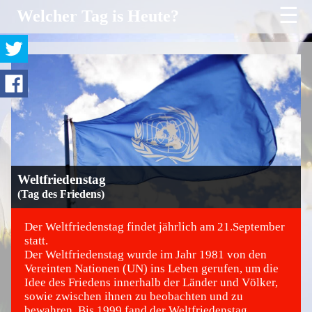
☰
Welcher Tag is Heute?
Weltfriedenstag
(Tag des Friedens)
Der Weltfriedenstag findet jährlich am 21.September
statt.
Der Weltfriedenstag wurde im Jahr 1981 von den
©
Vereinten Nationen (UN) ins Leben gerufen, um die
Idee des Friedens innerhalb der Länder und Völker,
sowie zwischen ihnen zu beobachten und zu
bewahren. Bis 1999 fand der Weltfriedenstag