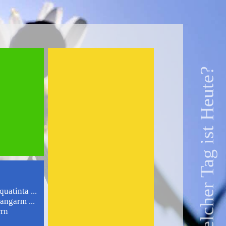
Welcher Tag ist Heute?
uatinta ...
angarm ...
rrn