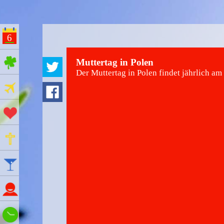
6
ges Feiertage
Muttertag in Polen
Der Muttertag in Polen findet jährlich am 
Ferien
Aktionstage
Gedenktage
Feiertage
Namenstage
Wie spät ist es?