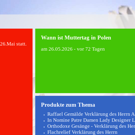
Wann ist Muttertag in Polen
26.Mai statt.
am
26.05.2026
- vor 72 Tagen
Produkte zum Thema
Raffael Gemälde Verklärung des Herrn Aq
In Nomine Patre Damen Lady Designer L
Orthodoxe Gesänge - Verklärung des He
Flachrelief Verklärung des Herrn