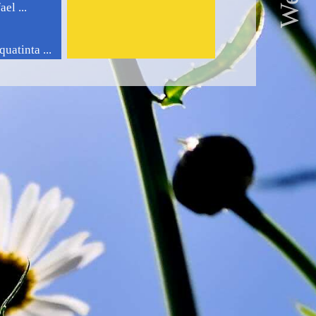
el ...
uatinta ...