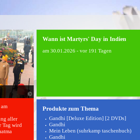
Wann ist Martyrs' Day in Indien
am
30.01.2026
- vor 191 Tagen
©
h am
Produkte zum Thema
Gandhi [Deluxe Edition] [2 DVDs]
ng aller
Gandhi
r Tag wird
Mein Leben (suhrkamp taschenbuch)
hatma
Gandhi