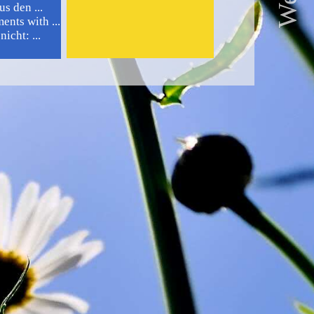
s den ...
nts with ...
icht: ...
)