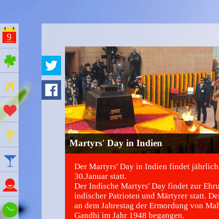
9
ges Feiertage
Ferien
Aktionstage
Gedenktage
Martyrs' Day in Indien
Feiertage
Der Martyrs' Day in Indien findet jährlic
30.Januar statt.
Namenstage
Der Indische Martyrs' Day findet zur Ehru
indischer Patrioten und Märtyrer statt. De
an dem Jahrestag der Ermordung von Ma
Wie spät ist es?
Gandhi im Jahr 1948 begangen.