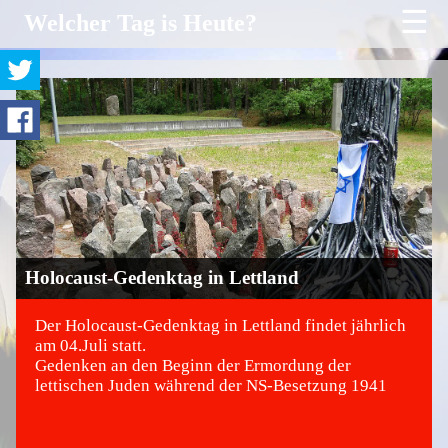
☰
Welcher Tag is Heute?
Holocaust-Gedenktag in Lettland
Der Holocaust-Gedenktag in Lettland findet jährlich
am 04.Juli statt.
Gedenken an den Beginn der Ermordung der
©
lettischen Juden während der NS-Besetzung 1941