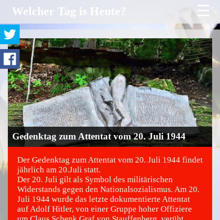
☰
Welcher Tag is Heute?
Gedenktag zum Attentat vom 20. Juli 1944
Der Gedenktag zum Attentat vom 20. Juli 1944 findet
jährlich am 20.Juli statt.
Der 20. Juli gilt als Symbol des militärischen
©
Widerstands gegen den Nationalsozialismus. Am 20.
Juli 1944 wurde das letzte dokumentierte Attentat
auf Adolf Hitler, von einer Gruppe hoher Offiziere
um Claus Schenk Graf von Stauffenberg, verübt.