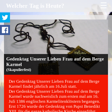
☰
Welcher Tag is Heute?
Gedenktag Unserer Lieben Frau auf dem Berge
Karmel
(Skapulierfest)
Der Gedenktag Unserer Lieben Frau auf dem Berge
Karmel findet jährlich am 16.Juli statt.
Der Gedenktag Unserer Lieben Frau auf dem Berge
©
Karmel wurde nachweislich zum ersten mal am 16.
Juli 1386 englischen Karmelitenklöstern begangen.
Erst 1726 wurde der Gedenktag von Papst Benedikt
XIII. für die ganze katholische Kirche eingeführt.