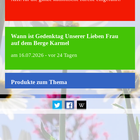
Wann ist Gedenktag Unserer Lieben Frau
auf dem Berge Karmel
am
16.07.2026
- vor 24 Tagen
Produkte zum Thema