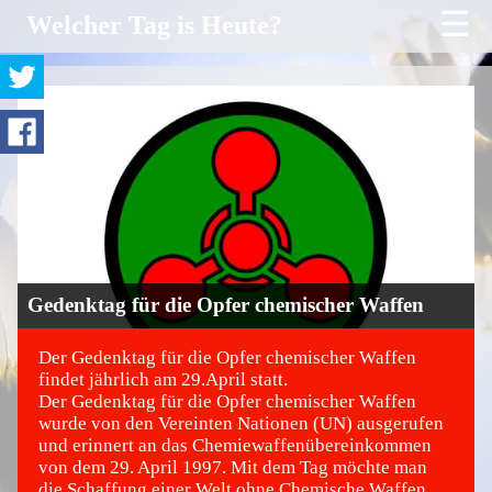
☰
Welcher Tag is Heute?
Gedenktag für die Opfer chemischer Waffen
Der Gedenktag für die Opfer chemischer Waffen
findet jährlich am 29.April statt.
Der Gedenktag für die Opfer chemischer Waffen
©
wurde von den Vereinten Nationen (UN) ausgerufen
und erinnert an das Chemiewaffenübereinkommen
von dem 29. April 1997. Mit dem Tag möchte man
die Schaffung einer Welt ohne Chemische Waffen