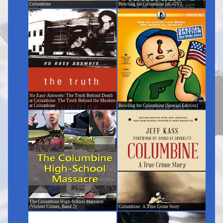
Columbine
Bowling for Columbine [dt./OV]
No Easy Answers: The Truth Behind Death
at Columbine: The Truth Behind the Murders
at Columbine
Bowling for Columbine [Special Edition]
The Columbine High-School Massacre
(Violent Crimes, Band 2)
Columbine: A True Crime Story