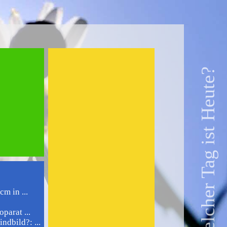
Welcher Tag ist Heute?
m in ...
parat ...
ndbild?: ...