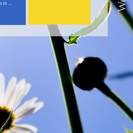
in ...
.