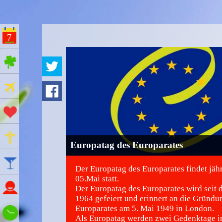
7
ges Feiertage
Ferien
Aktionstage
Gedenktage
Europatag des Europarates
Feiertage
Der Europatag des Europarates findet jäh
05.Mai statt.
Namenstage
Der Europatag des Europarates wird seit 
1964 gefeiert und erinnert an die Gründu
Europarates am 5. Mai 1949 in London.
Wie spät ist es?
Als Europatag werden zwei Gedenktage 