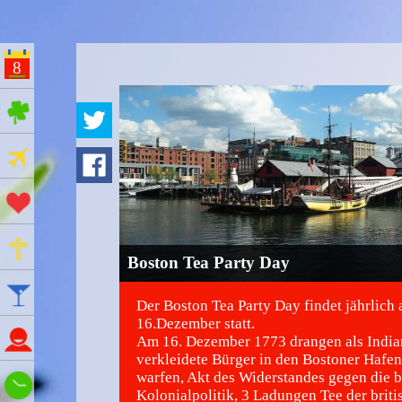
8
ges Feiertage
Ferien
Aktionstage
Gedenktage
Boston Tea Party Day
Feiertage
Der Boston Tea Party Day findet jährlich
16.Dezember statt.
Namenstage
Am 16. Dezember 1773 drangen als India
verkleidete Bürger in den Bostoner Hafen
warfen, Akt des Widerstandes gegen die b
Wie spät ist es?
Kolonialpolitik, 3 Ladungen Tee der briti