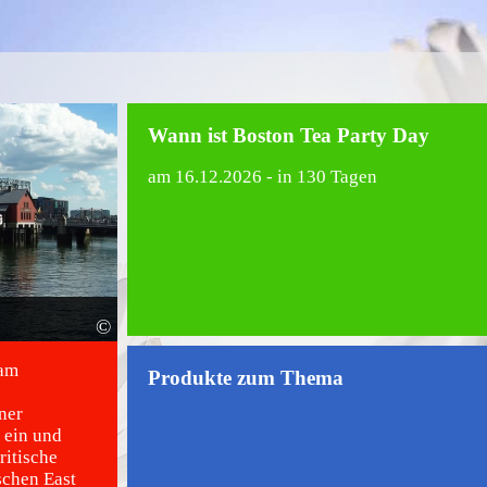
Wann ist Boston Tea Party Day
am
16.12.2026
- in 130 Tagen
©
 am
Produkte zum Thema
ner
 ein und
ritische
schen East