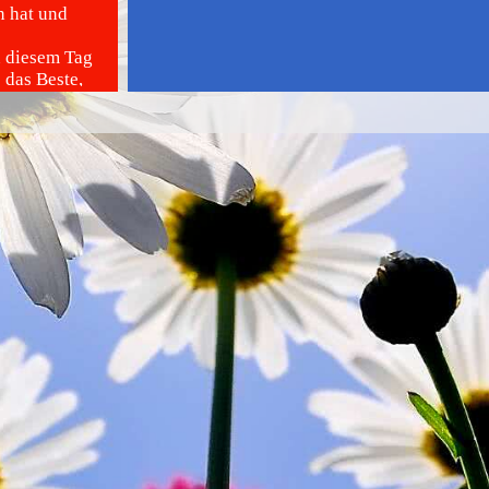
n hat und
n diesem Tag
 das Beste,
an-Tag zur
nzieht…!