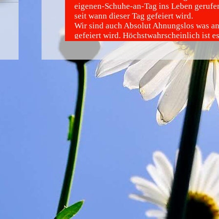
eigenen-Schuhe-an-Tag ins Leben gerufe
seit wann dieser Tag gefeiert wird.
Wir sind auch Absolut Ahnungslos was a
gefeiert wird. Höchstwahrscheinlich ist es
wenn ihr am Zieh-Deine-eigenen-Schuhe-
Abwechslung mal eure eigenen Schuhe a