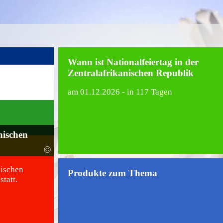
Wann ist Nationalfeiertag in der
Zentralafrikanischen Republik
am
01.12.2026
- in 117 Tagen
nischen
©
nischen
Produkte zum Thema
tatt.