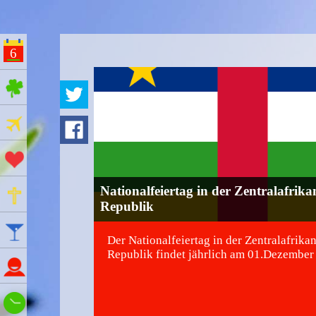
6
ges Feiertage
Ferien
Aktionstage
Nationalfeiertag in der Zentralafrika
Gedenktage
Republik
Feiertage
Der Nationalfeiertag in der Zentralafrika
Republik findet jährlich am 01.Dezember s
Namenstage
Wie spät ist es?