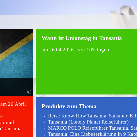
Wann ist Unionstag in Tansania
am
26.04.2026
- vor 105 Tagen
©
 am 26.April
Produkte zum Thema
Reise Know-How Tansania, Sansibar, Kili
le
Tansania (Lonely Planet Reiseführer)
bar und
MARCO POLO Reiseführer Tansania, Sans
n Tansania
Tansania: Eine Liebeserklärung in 9 Kap