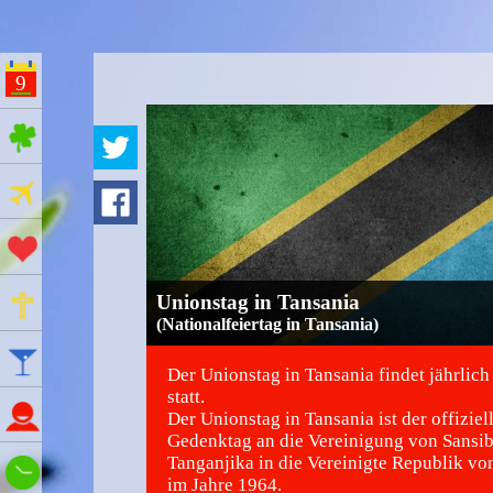
9
ges Feiertage
Ferien
Aktionstage
Gedenktage
Unionstag in Tansania
(Nationalfeiertag in Tansania)
Feiertage
Der Unionstag in Tansania findet jährlich
statt.
Namenstage
Der Unionstag in Tansania ist der offiziel
Gedenktag an die Vereinigung von Sansi
Tanganjika in die Vereinigte Republik vo
Wie spät ist es?
im Jahre 1964.