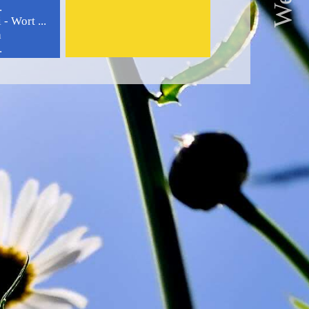
.
- Wort ...
a
.