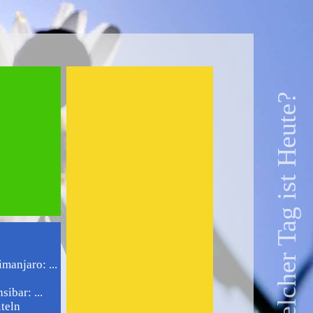
Welcher Tag ist Heute?
manjaro: ...
ibar: ...
iteln