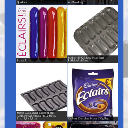
Quadrat)
aus Brandteig
Städter 480025 Back/Éclair form
Eclairs !
Löffelbiskuitform
Master Class Eclair-Backform mit
Antihaftbeschichtung für 12 Stück,
31 x 16,5 x 2,5 cm
Cadbury Chocolate Eclairs 130g Bag