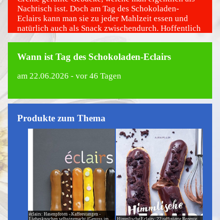
Nachtisch isst. Doch am Tag des Schokoladen-
Eclairs kann man sie zu jeder Mahlzeit essen und
natürlich auch als Snack zwischendurch. Hoffentlich
Bist du gerade auf keiner Diät..
Wann ist Tag des Schokoladen-Eclairs
am
22.06.2026
- vor 46 Tagen
Produkte zum Thema
éclairs: Hasenpfoten - Kaffeestangen -
Liebesknochen selbstgemacht (Genuss im
Himmlische Eclairs: 22 raffinierte Rezepte