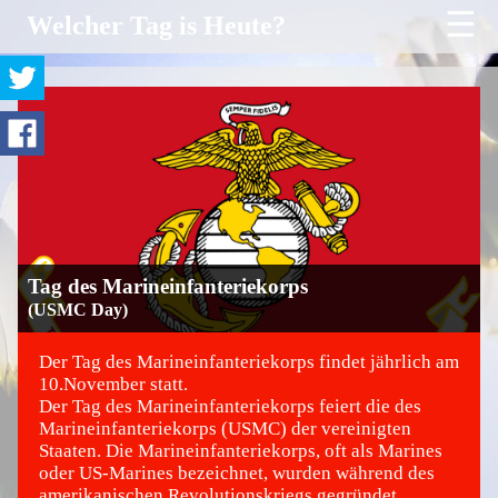
☰
Welcher Tag is Heute?
Tag des Marineinfanteriekorps
(USMC Day)
Der Tag des Marineinfanteriekorps findet jährlich am
10.November statt.
Der Tag des Marineinfanteriekorps feiert die des
©
Marineinfanteriekorps (USMC) der vereinigten
Staaten. Die Marineinfanteriekorps, oft als Marines
oder US-Marines bezeichnet, wurden während des
amerikanischen Revolutionskriegs gegründet.