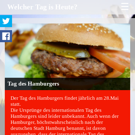
☰
Welcher Tag is Heute?
Tag des Hamburgers
Der Tag des Hamburgers findet jährlich am 28.Mai
statt.
Die Ursprünge des internationalen Tag des
©
Hamburgers sind leider unbekannt. Auch wenn der
Hamburger, höchstwahrscheinlich nach der
deutschen Stadt Hamburg benannt, ist davon
auszugehen, dass der internationale Tag des