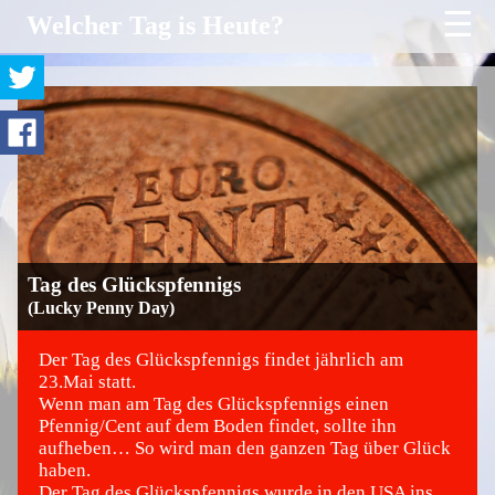
☰
Welcher Tag is Heute?
Tag des Glückspfennigs
(Lucky Penny Day)
Der Tag des Glückspfennigs findet jährlich am
23.Mai statt.
Wenn man am Tag des Glückspfennigs einen
©
Pfennig/Cent auf dem Boden findet, sollte ihn
aufheben… So wird man den ganzen Tag über Glück
haben.
Der Tag des Glückspfennigs wurde in den USA ins