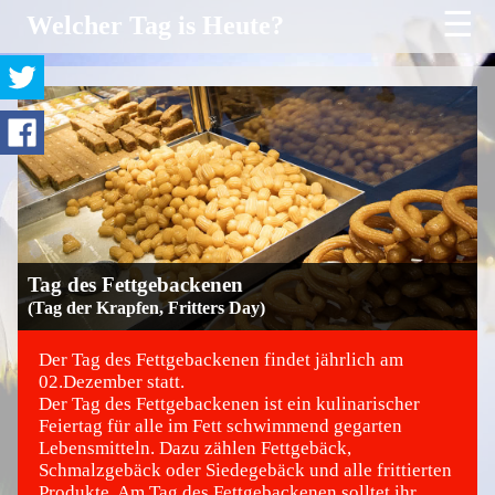
☰
Welcher Tag is Heute?
Tag des Fettgebackenen
(Tag der Krapfen, Fritters Day)
Der Tag des Fettgebackenen findet jährlich am
02.Dezember statt.
Der Tag des Fettgebackenen ist ein kulinarischer
©
Feiertag für alle im Fett schwimmend gegarten
Lebensmitteln. Dazu zählen Fettgebäck,
Schmalzgebäck oder Siedegebäck und alle frittierten
Produkte.
Am Tag des Fettgebackenen solltet ihr