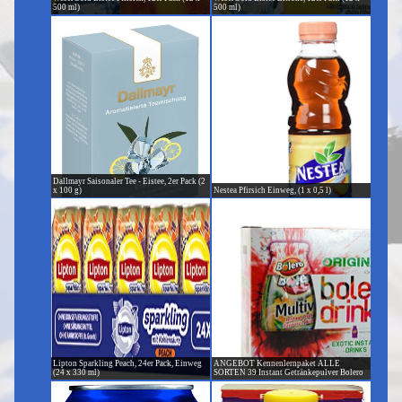
500 ml)
500 ml)
Dallmayr Saisonaler Tee - Eistee, 2er Pack (2
x 100 g)
Nestea Pfirsich Einweg, (1 x 0,5 l)
Lipton Sparkling Peach, 24er Pack, Einweg
ANGEBOT Kennenlernpaket ALLE
(24 x 330 ml)
SORTEN 39 Instant Getränkepulver Bolero