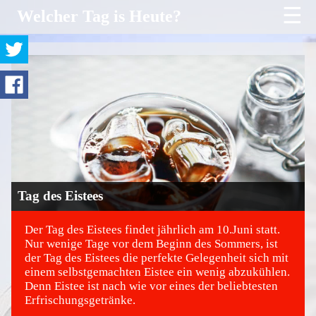
☰
Welcher Tag is Heute?
Tag des Eistees
Der Tag des Eistees findet jährlich am 10.Juni statt.
Nur wenige Tage vor dem Beginn des Sommers, ist
der Tag des Eistees die perfekte Gelegenheit sich mit
©
einem selbstgemachten Eistee ein wenig abzukühlen.
Denn Eistee ist nach wie vor eines der beliebtesten
Erfrischungsgetränke.