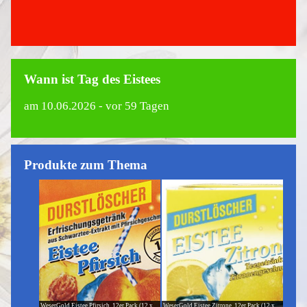
Wann ist Tag des Eistees
am
10.06.2026
- vor 59 Tagen
Produkte zum Thema
WeserGold Eistee Pfirsich, 12er Pack (12 x
WeserGold Eistee Zitrone, 12er Pack (12 x