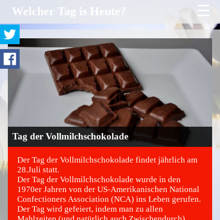
☰
Welcher Tag is Heute?
Tag der Vollmilchschokolade
Der Tag der Vollmilchschokolade findet jährlich am
28.Juli statt.
Der Tag der Vollmilchschokolade wurde in den
©
1970er Jahren von der US-Amerikanischen National
Confectioners Association (NCA) ins Leben gerufen.
Der Tag wird gefeiert, indem man zu allen
Mahlzeiten (und natürlich auch Zwischendurch)