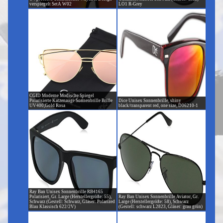
verspiegelt SetA W02
LO1 R-Grey
CGID Moderne Modische Spiegel
Polarisierte Katzenauge Sonnenbrille Brille
Dice Unisex Sonnenbrille, shiny
UV400,Gold Rosa
black/transparent red, one size, D06210-1
Ray Ban Unisex Sonnenbrille RB4165
Polarisiert, Gr. Large (Herstellergröße: 55),
Ray Ban Unisex Sonnenbrille Aviator, Gr.
Schwarz (Gestell: Schwarz, Gläser: Polarized
Large (Herstellergröße: 58), Schwarz
Blau Klassisch 622/2V)
(Gestell: schwarz L2823, Gläser: grau grün)