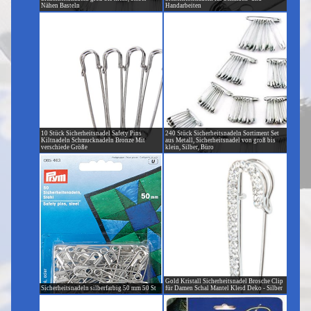
Nähen Basteln
Handarbeiten
10 Stück Sicherheitsnadel Safety Pins
240 Stück Sicherheitsnadeln Sortiment Set
Kiltnadeln Schmucknadeln Bronze Mit
aus Metall, Sicherheitsnadel von groß bis
verschiede Größe
klein, Silber, Büro
Gold Kristall Sicherheitsnadel Brosche Clip
Sicherheitsnadeln silberfarbig 50 mm 50 St
für Damen Schal Mantel Kleid Deko - Silber