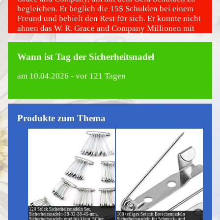
begleichen. Er beglich die 15$ Schulden bei einem
Freund und behielt den Rest für sich. Er konnte nicht
ahnen das W. R. Grace and Company Millionen mit
seiner Erfindung verdienen wird.
Wann ist Tag der Sicherheitsnadel
am
10.04.2026
- vor 121 Tagen
Produkte zum Thema
120 Stück Sicherheitsnadeln Set,
Sicherheitsnadeln-28-32-38-45-mm,
100 teiliges Set mit Broschennadeln
Sicherheitsnadeln groß bis klein, Silber
Sicherheitsnadeln für Schmuck- und