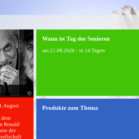
Wann ist Tag der Senioren
am
21.08.2026
- in 14 Tagen
©
21.August
Produkte zum Thema
n dem
en Ronald
ste der
sellschaft