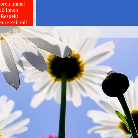
nioren immer
oll ihnen
 Respekt
ure Zeit mit
in der
r