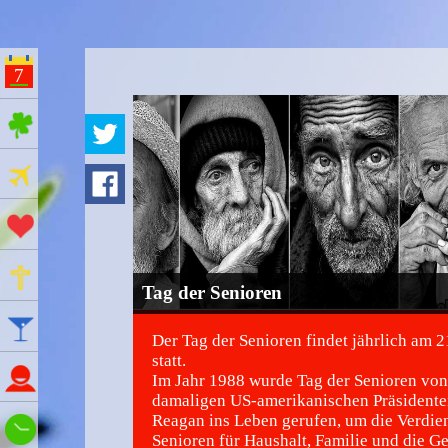
7
ges Feiertage
Ferien
Aktionstage
Gedenktage
Tag der Senioren
Feiertage
Der Tag der Senioren findet jährlich am 
statt.
Namenstage
Im Jahr 1988 wurde Tag der Senioren vo
damaligen US-amerikanischen Präsident
Reagan ins Leben gerufen, um die Verdien
Wie spät ist es?
Senioren für Haushalt, Familie und die Ge