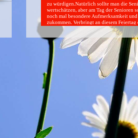
zu würdigen.Natürlich sollte man die Se
wertschätzen, aber am Tag der Senioren s
noch mal besondere Aufmerksamkeit und
zukommen. Verbringt an diesem Feiertag e
den Senioren, evtl. könnt ihr ja freiwillig 
lokalen Altenpflege aushelfen um so eure
Wertschätzung Ausdruck zu verleihen.