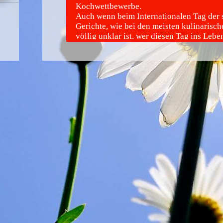
Kochwettbewerbe.
Auch wenn beim Internationalen Tag der 
Gerichte, wie bei den meisten kulinarisch
völlig unklar ist, wer diesen Tag ins Lebe
hat, ist es doch relativ eindeutig, wie ma
am besten feiern sollte.
natürlich mit scharfen Gerichten… Am be
man den Feiertag, um gemeinsam mit Fre
Familie zu kochen. Es darf auch gern die 
andere Träne fließen.