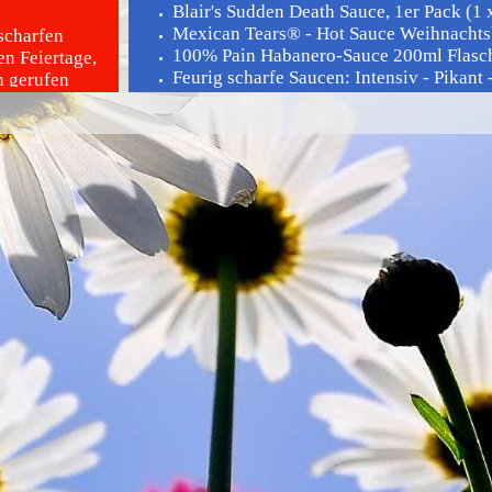
Blair's Sudden Death Sauce, 1er Pack (1 x
Mexican Tears® - Hot Sauce Weihnachtsb
scharfen
100% Pain Habanero-Sauce 200ml Flasc
en Feiertage,
Feurig scharfe Saucen: Intensiv - Pikant
n gerufen
n diesen Tag
sten nutzt
unden und
eine oder