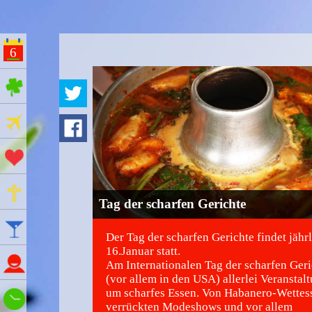
6
ges Feiertage
Ferien
Aktionstage
Gedenktage
Tag der scharfen Gerichte
Feiertage
Der Tag der scharfen Gerichte findet jähr
16.Januar statt.
Namenstage
Am Internationalen Tag der scharfen Geri
(vor allem in den USA) allerlei Veranstal
um scharfes Essen. Von Habanero-Wettess
Wie spät ist es?
verrückten Modeshows und vor allem