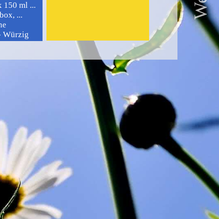
 150 ml ...
ox, ...
he
 - Würzig