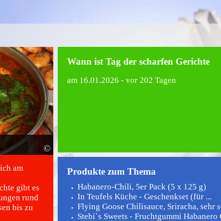
Wann ist Tag der scharfen Gerichte
am
16.01.2026
- vor 202 Tagen
©
lich am
Produkte zum Thema
Habanero-Chili, 5er Pack (5 x 125 g)
chte gibt es
In Teufels Küche - Geschenkset (für ...
tungen rund
Flying Goose Chilisauce, Sriracha, sehr sc
en bis zu
Stebi`s Sweets - Fruchtgummi Habanero Ch