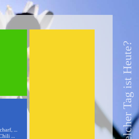
Welcher Tag ist Heute?
harf, ...
ili ...