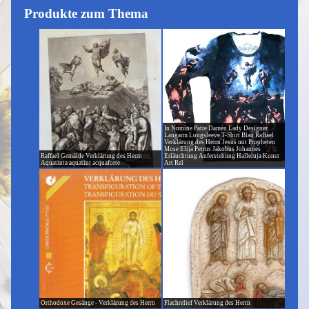
Produkte zum Thema
In Nomine Patre Damen Lady Designer
Langarm Longsleeve T-Shirt Blau Raffael
Verklärung des Herrn Jesus mit Propheten
Mose Elija Petrus Jakobus Johannes
Raffael Gemälde Verklärung des Herrn
Erläuchtung Auferstehung Halleluja Kunst
Aquatinta aquatint acquaforte
Art Rel
Orthodoxe Gesänge - Verklärung des Herrn
Flachrelief Verklärung des Herrn