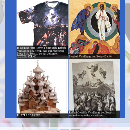
In Nomine Patre Herren T-Shirt Blau Raffael
Verklärung des Herrn Jesus mit Propheten
Mose Elija Petrus Jakobus Johannes
XXXXL 4XL 60
Symbol, Verklärung des Herrn 40 x 40
Raffael Gemälde Verklärung des Herrn
PUZZLE 3D PAPPE
Aquatinta aquatint acquaforte