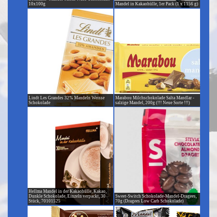
10x100g
Mandel in Kakaohülle, 1er Pack (1 x 1156 g)
Lindt Les Grandes 32% Mandeln Weisse
Marabou Milchschokolade Salta Mandlar -
Schokolade
salzige Mandel, 200g (!!! Neue Sorte !!!)
Hellma Mandel in der Kakaohülle, Kakao,
Dunkle Schokolade, Einzeln verpackt, 30
Sweet-Switch Schokolade-Mandel-Dragees,
Stück, 70101525
70g (Dragees Low Carb Schokolade)