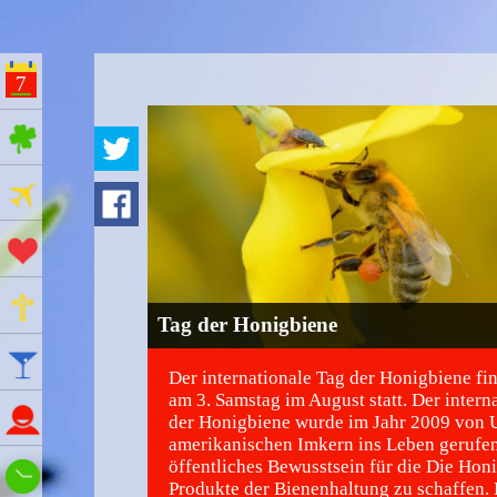
7
ges Feiertage
Ferien
Aktionstage
Gedenktage
Tag der Honigbiene
Feiertage
Der internationale Tag der Honigbiene fin
am 3. Samstag im August statt. Der intern
Namenstage
der Honigbiene wurde im Jahr 2009 von 
amerikanischen Imkern ins Leben gerufen
öffentliches Bewusstsein für die Die Hon
Wie spät ist es?
Produkte der Bienenhaltung zu schaffen.