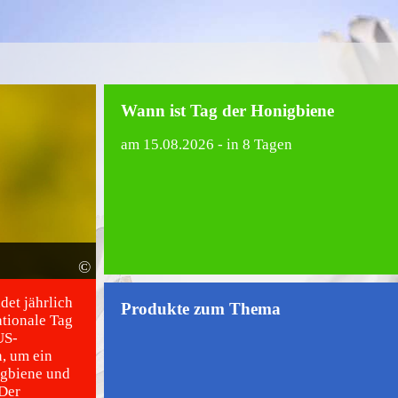
Wann ist Tag der Honigbiene
am
15.08.2026
- in 8 Tagen
©
det jährlich
Produkte zum Thema
ationale Tag
US-
, um ein
igbiene und
 Der