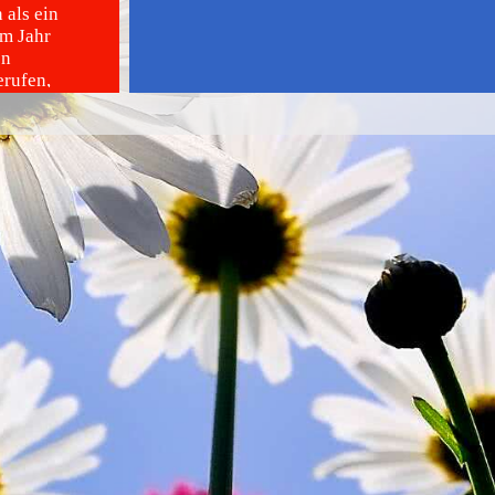
 als ein
Im Jahr
on
erufen,
und seither