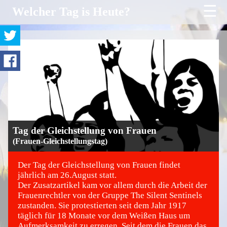
☰
Welcher Tag is Heute?
Tag der Gleichstellung von Frauen
(Frauen-Gleichstellungstag)
Der Tag der Gleichstellung von Frauen findet
jährlich am 26.August statt.
Der Zusatzartikel kam vor allem durch die Arbeit der
©
Frauenrechtler von der Gruppe The Silent Sentinels
zustanden. Sie protestierten seit dem Jahr 1917
täglich für 18 Monate vor dem Weißen Haus um
Aufmerksamkeit zu erregen. Seit dem die Frauen das