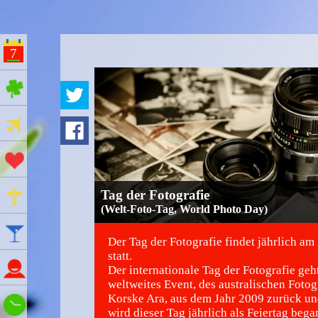
7
ges Feiertage
Ferien
Aktionstage
Gedenktage
Tag der Fotografie
(Welt-Foto-Tag, World Photo Day)
Feiertage
Der Tag der Fotografie findet jährlich am
statt.
Namenstage
Der internationale Tag der Fotografie geh
weltweites Event, des australischen Fotog
Korske Ara, aus dem Jahr 2009 zurück un
Wie spät ist es?
wird dieser Tag jährlich als Feiertag bega