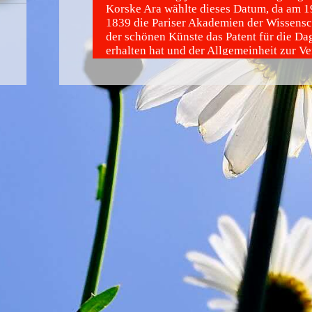
Korske Ara wählte dieses Datum, da am 1
1839 die Pariser Akademien der Wissensc
der schönen Künste das Patent für die Da
erhalten hat und der Allgemeinheit zur V
stellte. Am internationalen Tag der Fotogr
vor allem um die Leidenschaft für das Fot
Und so ist an diesem Tag jeder aufgeforde
fotografieren und die besten Bilder auf d
worldphotoday.com zu veröffentlichen.