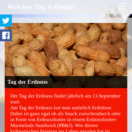
☰
Welcher Tag is Heute?
Tag der Erdnuss
Der Tag der Erdnuss findet jährlich am 13.September
statt.
Am Tag der Erdnuss isst man natürlich Erdnüsse.
©
Dabei ist ganz egal ob als Snack zwischendurch oder
in Form von Erdnussbutter in einem Erdnussbutter-
Marmelade-Sandwich (PB&J). Wer diesen
kulinarischen Feiertag ins Leben gerufen hat ist