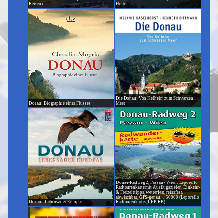
Reisen)
Hefte)
Die Donau: Von Kelheim zum Schwarzen
Donau: Biographie eines Flusses
Meer
Donau-Radweg 2, Passau - Wien: Leporello
Radtourenkarte mit Ausflugszielen, Einkehr-
& Freizeittipps, wetterfest, reissfest,
abwischbar, GPS-genau. 1:50000 (Leporello
Donau - Lebensader Europas
Radtourenkarte / LEP-RK)