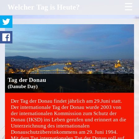
☰
Welcher Tag is Heute?
Tag der Donau
(Danube Day)
Der Tag der Donau findet jährlich am 29.Juni statt.
Der internationale Tag der Donau wurde 2003 von
der internationalen Kommission zum Schutz der
©
Donau (IKSD) ins Leben gerufen und erinnert an die
Unterzeichnung des internationalen
Donauschutzübereinkommens am 29. Juni 1994.
Mit dem Tag internationalen Tag der Donau soll auf