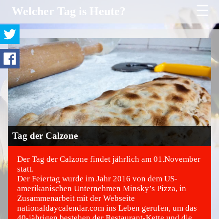
☰
Welcher Tag is Heute?
Tag der Calzone
Der Tag der Calzone findet jährlich am 01.November
statt.
Der Feiertag wurde im Jahr 2016 von dem US-
©
amerikanischen Unternehmen Minsky’s Pizza, in
Zusammenarbeit mit der Webseite
nationaldaycalendar.com ins Leben gerufen, um das
40-jährigen bestehen der Restaurant-Kette und die